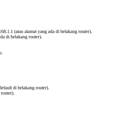
8.1.1 (atau alamat yang ada di belakang router).
a di belakang router).
u.
fault di belakang router).
router).