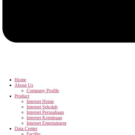
Home
About Us
Company Profile
Product
Internet Home
Internet Sekolah
Internet Perusahaan
Internet Kemitraan
Internet Entertaiment
Data Center
Facility