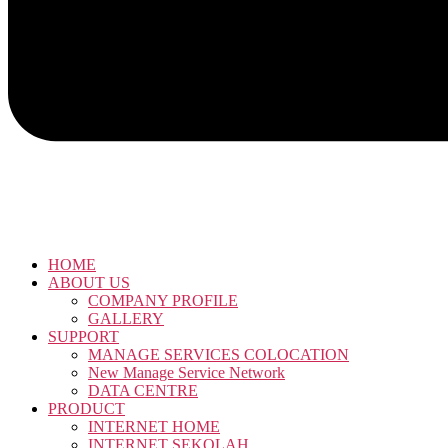
HOME
ABOUT US
COMPANY PROFILE
GALLERY
SUPPORT
MANAGE SERVICES COLOCATION
New Manage Service Network
DATA CENTRE
PRODUCT
INTERNET HOME
INTERNET SEKOLAH